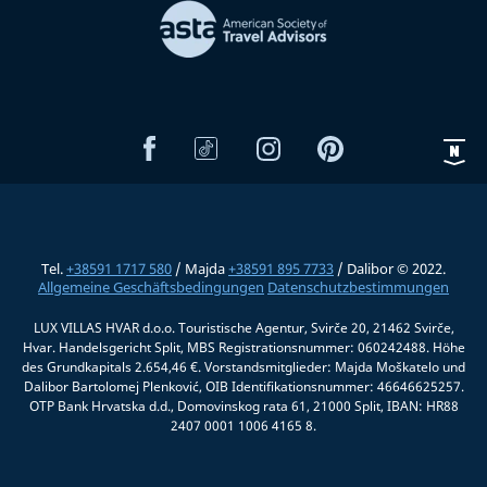
Tel.
+38591 1717 580
/ Majda
+38591 895 7733
/ Dalibor © 2022.
Allgemeine Geschäftsbedingungen
Datenschutzbestimmungen
LUX VILLAS HVAR d.o.o. Touristische Agentur, Svirče 20, 21462 Svirče,
Hvar. Handelsgericht Split, MBS Registrationsnummer: 060242488. Höhe
des Grundkapitals 2.654,46 €. Vorstandsmitglieder: Majda Moškatelo und
Dalibor Bartolomej Plenković, OIB Identifikationsnummer: 46646625257.
OTP Bank Hrvatska d.d., Domovinskog rata 61, 21000 Split, IBAN: HR88
2407 0001 1006 4165 8.