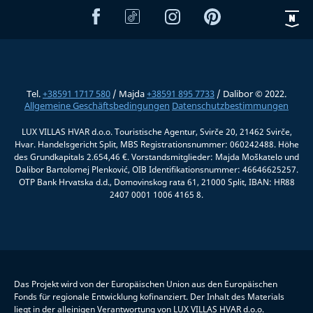
Tel.
+38591 1717 580
/ Majda
+38591 895 7733
/ Dalibor © 2022.
Allgemeine Geschäftsbedingungen
Datenschutzbestimmungen
LUX VILLAS HVAR d.o.o. Touristische Agentur, Svirče 20, 21462 Svirče,
Hvar. Handelsgericht Split, MBS Registrationsnummer: 060242488. Höhe
des Grundkapitals 2.654,46 €. Vorstandsmitglieder: Majda Moškatelo und
Dalibor Bartolomej Plenković, OIB Identifikationsnummer: 46646625257.
OTP Bank Hrvatska d.d., Domovinskog rata 61, 21000 Split, IBAN: HR88
2407 0001 1006 4165 8.
Das Projekt wird von der Europäischen Union aus den Europäischen
Fonds für regionale Entwicklung kofinanziert. Der Inhalt des Materials
liegt in der alleinigen Verantwortung von LUX VILLAS HVAR d.o.o.