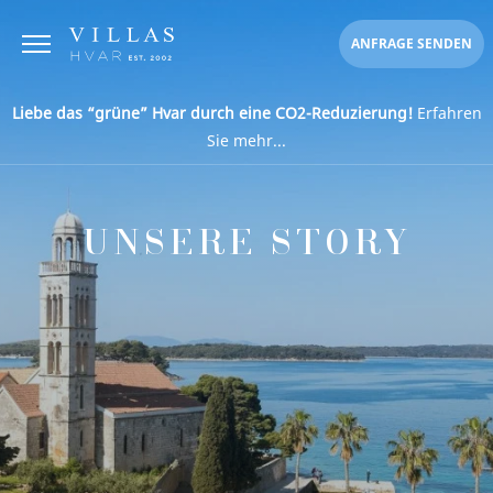
ANFRAGE SENDEN
Liebe das “grüne” Hvar durch eine CO2-Reduzierung!
Erfahren
Sie mehr...
UNSERE STORY