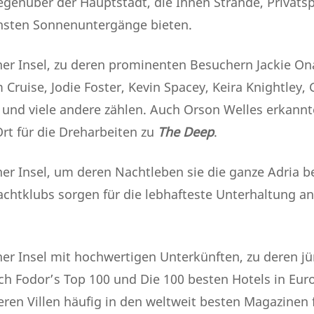
enüber der Hauptstadt, die Ihnen Strände, Privatsp
nsten Sonnenuntergänge bieten.
er Insel, zu deren prominenten Besuchern Jackie Ona
Cruise, Jodie Foster, Kevin Spacey, Keira Knightley, 
nd viele andere zählen. Auch Orson Welles erkannte
Ort für die Dreharbeiten zu
The Deep
.
er Insel, um deren Nachtleben sie die ganze Adria be
htklubs sorgen für die lebhafteste Unterhaltung an
er Insel mit hochwertigen Unterkünften, zu deren j
h Fodor’s Top 100 und Die 100 besten Hotels in Eur
ren Villen häufig in den weltweit besten Magazinen 