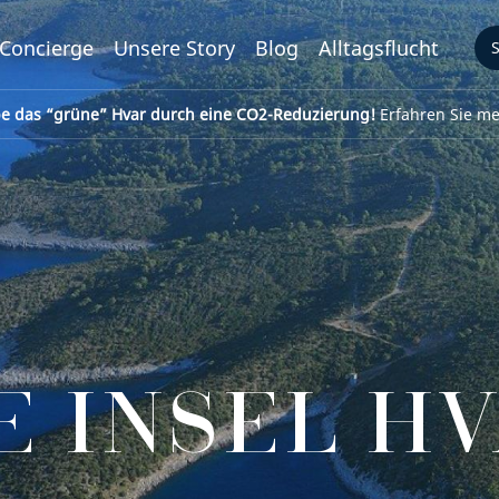
Concierge
Unsere Story
Blog
Alltagsflucht
be das “grüne” Hvar durch eine CO2-Reduzierung!
Erfahren Sie meh
E INSEL H