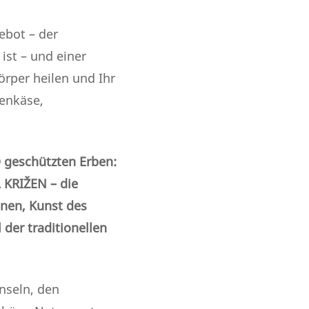
ebot – der
ist – und einer
rper heilen und Ihr
genkäse,
 geschützten Erben:
A KRIŽEN – die
nnen, Kunst des
er traditionellen
nseln, den