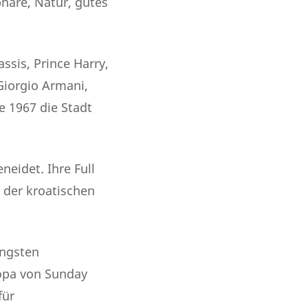
häre, Natur, gutes
ssis, Prince Harry,
Giorgio Armani,
 1967 die Stadt
neidet. Ihre Full
 der kroatischen
üngsten
opa von Sunday
für