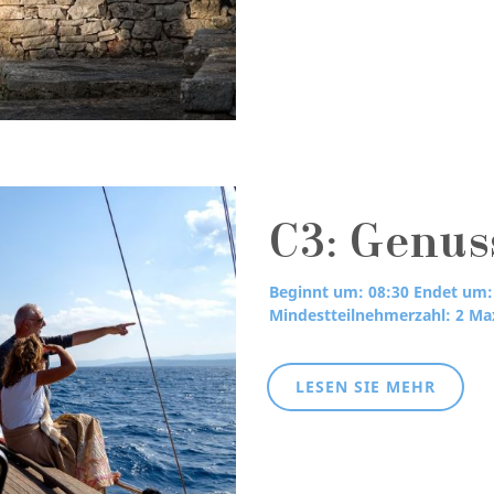
C3: Genus
Beginnt um: 08:30
Endet um:
Mindestteilnehmerzahl: 2
Max
LESEN SIE MEHR