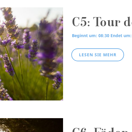
C5: Tour 
Beginnt um: 08:30
Endet um:
LESEN SIE MEHR