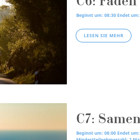
C6: Fäden
Beginnt um: 08:30
Endet um:
LESEN SIE MEHR
C7: Samen
Beginnt um: 08:00
Endet um:
Mindestteilnehmerzahl: 2
Max