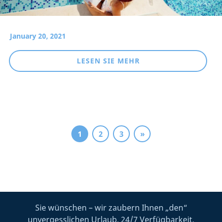
January 20, 2021
LESEN SIE MEHR
1
2
3
»
Sie wünschen – wir zaubern Ihnen „den“
unvergesslichen Urlaub, 24/7 Verfügbarkeit.