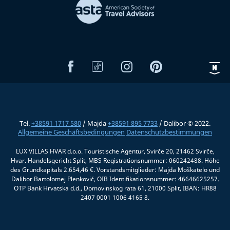
Tel.
+38591 1717 580
/ Majda
+38591 895 7733
/ Dalibor © 2022.
Allgemeine Geschäftsbedingungen
Datenschutzbestimmungen
LUX VILLAS HVAR d.o.o. Touristische Agentur, Svirče 20, 21462 Svirče,
Hvar. Handelsgericht Split, MBS Registrationsnummer: 060242488. Höhe
des Grundkapitals 2.654,46 €. Vorstandsmitglieder: Majda Moškatelo und
Dalibor Bartolomej Plenković, OIB Identifikationsnummer: 46646625257.
OTP Bank Hrvatska d.d., Domovinskog rata 61, 21000 Split, IBAN: HR88
2407 0001 1006 4165 8.