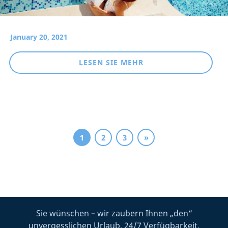
January 20, 2021
LESEN SIE MEHR
1
2
3
»
Sie wünschen – wir zaubern Ihnen „den“
unvergesslichen Urlaub, 24/7 Verfügbarkeit.