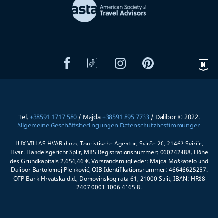
Tel.
+38591 1717 580
/ Majda
+38591 895 7733
/ Dalibor © 2022.
Allgemeine Geschäftsbedingungen
Datenschutzbestimmungen
LUX VILLAS HVAR d.o.o. Touristische Agentur, Svirče 20, 21462 Svirče,
Hvar. Handelsgericht Split, MBS Registrationsnummer: 060242488. Höhe
des Grundkapitals 2.654,46 €. Vorstandsmitglieder: Majda Moškatelo und
Dalibor Bartolomej Plenković, OIB Identifikationsnummer: 46646625257.
OTP Bank Hrvatska d.d., Domovinskog rata 61, 21000 Split, IBAN: HR88
2407 0001 1006 4165 8.