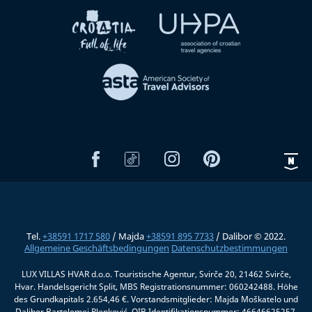
Tel.
+38591 1717 580
/ Majda
+38591 895 7733
/ Dalibor © 2022.
Allgemeine Geschäftsbedingungen
Datenschutzbestimmungen
LUX VILLAS HVAR d.o.o. Touristische Agentur, Svirče 20, 21462 Svirče,
Hvar. Handelsgericht Split, MBS Registrationsnummer: 060242488. Höhe
des Grundkapitals 2.654,46 €. Vorstandsmitglieder: Majda Moškatelo und
Dalibor Bartolomej Plenković, OIB Identifikationsnummer: 46646625257.