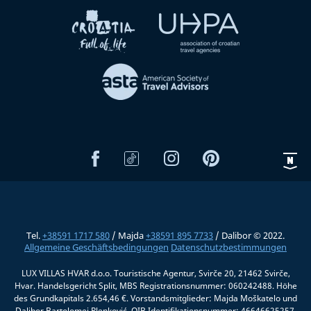
Tel.
+38591 1717 580
/ Majda
+38591 895 7733
/ Dalibor © 2022.
Allgemeine Geschäftsbedingungen
Datenschutzbestimmungen
LUX VILLAS HVAR d.o.o. Touristische Agentur, Svirče 20, 21462 Svirče,
Hvar. Handelsgericht Split, MBS Registrationsnummer: 060242488. Höhe
des Grundkapitals 2.654,46 €. Vorstandsmitglieder: Majda Moškatelo und
Dalibor Bartolomej Plenković, OIB Identifikationsnummer: 46646625257.