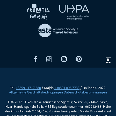
Tel.
+38591 1717 580
/ Majda
+38591 895 7733
/ Dalibor © 2022.
Allgemeine Geschäftsbedingungen
Datenschutzbestimmungen
LUX VILLAS HVAR d.o.o. Touristische Agentur, Svirče 20, 21462 Svirče,
Hvar. Handelsgericht Split, MBS Registrationsnummer: 060242488. Höhe
des Grundkapitals 2.654,46 €. Vorstandsmitglieder: Majda Moškatelo und
Dalibor Bartolomej Plenković, OIB Identifikationsnummer: 46646625257.