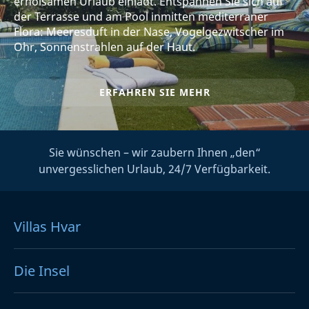
erholsamen Urlaub einlädt. Entspannen Sie sich auf
der Terrasse und am Pool inmitten mediterraner
Flora: Meeresduft in der Nase, Vogelgezwitscher im
Ohr, Sonnenstrahlen auf der Haut.
ERFAHREN SIE MEHR
Sie wünschen – wir zaubern Ihnen „den“
unvergesslichen Urlaub, 24/7 Verfügbarkeit.
Villas Hvar
Die Insel