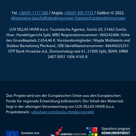
Tel.
+38591 1717 580
/ Majda
+38591 895 7733
/ Dalibor © 2022.
Allgemeine Geschäftsbedingungen
Datenschutzbestimmungen
LUX VILLAS HVAR d.o.o. Touristische Agentur, Svirče 20, 21462 Svirče,
Hvar. Handelsgericht Split, MBS Registrationsnummer: 060242488. Höhe
des Grundkapitals 2.654,46 €. Vorstandsmitglieder: Majda Moškatelo und
Dalibor Bartolomej Plenković, OIB Identifikationsnummer: 46646625257.
OTP Bank Hrvatska d.d., Domovinskog rata 61, 21000 Split, IBAN: HR88
2407 0001 1006 4165 8.
Das Projekt wird von der Europäischen Union aus den Europäischen
Fonds für regionale Entwicklung kofinanziert. Der Inhalt des Materials
liegt in der alleinigen Verantwortung von LUX VILLAS HVAR d.o.o.
Projektdetails:
villashvar.com/en/eu-fondovi-projekt