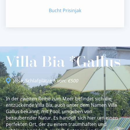
Bucht Prisinjak
Villa Bia *Gallus
Jelsa
, Schlafplätze 8 von:
€500
In der zweiten Reihe zum Meer befindet sich die
entzückende Villa Bia, auch unter dem Namen Villa
Gallus bekannt, mit Pool, umgeben von
bezaubernder Natur. Es handelt sich hier um einen
perfekten Ort, der zu einem traumhaften und