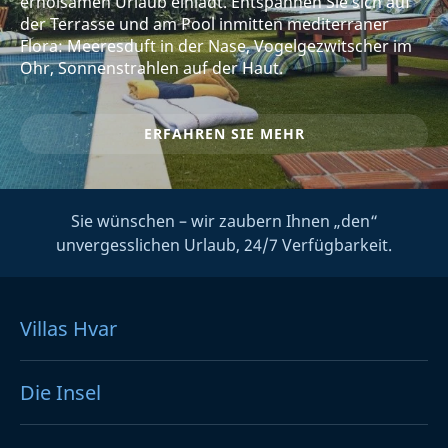
erholsamen Urlaub einlädt. Entspannen Sie sich auf
der Terrasse und am Pool inmitten mediterraner
Flora: Meeresduft in der Nase, Vogelgezwitscher im
Ohr, Sonnenstrahlen auf der Haut.
ERFAHREN SIE MEHR
Sie wünschen – wir zaubern Ihnen „den“
unvergesslichen Urlaub, 24/7 Verfügbarkeit.
Villas Hvar
Die Insel