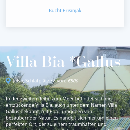
Bucht Prisinjak
Villa Bia *Gallus
Jelsa
, Schlafplätze 8 von:
€500
In der zweiten Reihe zum Meer befindet sich die
entzückende Villa Bia, auch unter dem Namen Villa
Gallus bekannt, mit Pool, umgeben von
bezaubernder Natur. Es handelt sich hier um einen
perfekten Ort, der zu einem traumhaften und