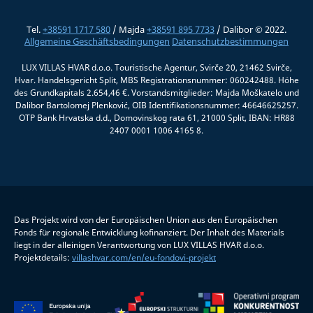
Tel.
+38591 1717 580
/ Majda
+38591 895 7733
/ Dalibor © 2022.
Allgemeine Geschäftsbedingungen
Datenschutzbestimmungen
LUX VILLAS HVAR d.o.o. Touristische Agentur, Svirče 20, 21462 Svirče,
Hvar. Handelsgericht Split, MBS Registrationsnummer: 060242488. Höhe
des Grundkapitals 2.654,46 €. Vorstandsmitglieder: Majda Moškatelo und
Dalibor Bartolomej Plenković, OIB Identifikationsnummer: 46646625257.
OTP Bank Hrvatska d.d., Domovinskog rata 61, 21000 Split, IBAN: HR88
2407 0001 1006 4165 8.
Das Projekt wird von der Europäischen Union aus den Europäischen
Fonds für regionale Entwicklung kofinanziert. Der Inhalt des Materials
liegt in der alleinigen Verantwortung von LUX VILLAS HVAR d.o.o.
Projektdetails:
villashvar.com/en/eu-fondovi-projekt