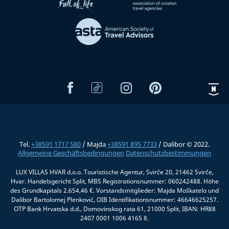
Tel.
+38591 1717 580
/ Majda
+38591 895 7733
/ Dalibor © 2022.
Allgemeine Geschäftsbedingungen
Datenschutzbestimmungen
LUX VILLAS HVAR d.o.o. Touristische Agentur, Svirče 20, 21462 Svirče,
Hvar. Handelsgericht Split, MBS Registrationsnummer: 060242488. Höhe
des Grundkapitals 2.654,46 €. Vorstandsmitglieder: Majda Moškatelo und
Dalibor Bartolomej Plenković, OIB Identifikationsnummer: 46646625257.
OTP Bank Hrvatska d.d., Domovinskog rata 61, 21000 Split, IBAN: HR88
2407 0001 1006 4165 8.