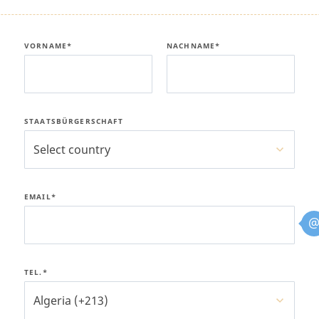
VORNAME*
NACHNAME*
STAATSBÜRGERSCHAFT
Select country
EMAIL*
TEL.*
Algeria (+213)