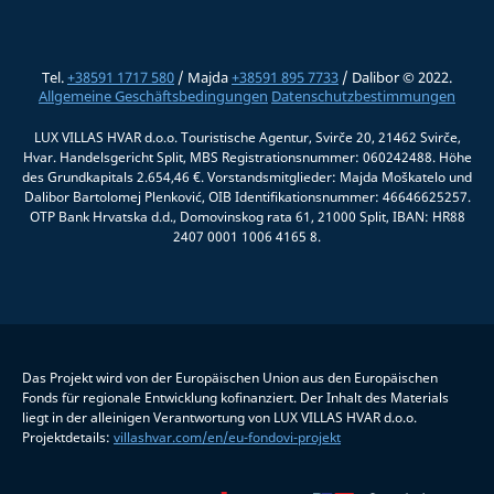
Tel.
+38591 1717 580
/ Majda
+38591 895 7733
/ Dalibor © 2022.
Allgemeine Geschäftsbedingungen
Datenschutzbestimmungen
LUX VILLAS HVAR d.o.o. Touristische Agentur, Svirče 20, 21462 Svirče,
Hvar. Handelsgericht Split, MBS Registrationsnummer: 060242488. Höhe
des Grundkapitals 2.654,46 €. Vorstandsmitglieder: Majda Moškatelo und
Dalibor Bartolomej Plenković, OIB Identifikationsnummer: 46646625257.
OTP Bank Hrvatska d.d., Domovinskog rata 61, 21000 Split, IBAN: HR88
2407 0001 1006 4165 8.
Das Projekt wird von der Europäischen Union aus den Europäischen
Fonds für regionale Entwicklung kofinanziert. Der Inhalt des Materials
liegt in der alleinigen Verantwortung von LUX VILLAS HVAR d.o.o.
Projektdetails:
villashvar.com/en/eu-fondovi-projekt