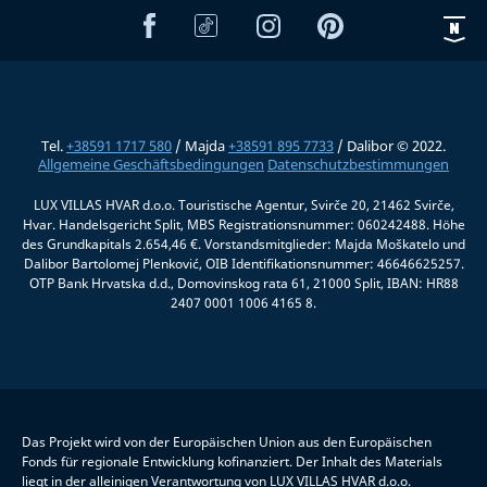
Tel.
+38591 1717 580
/ Majda
+38591 895 7733
/ Dalibor © 2022.
Allgemeine Geschäftsbedingungen
Datenschutzbestimmungen
LUX VILLAS HVAR d.o.o. Touristische Agentur, Svirče 20, 21462 Svirče,
Hvar. Handelsgericht Split, MBS Registrationsnummer: 060242488. Höhe
des Grundkapitals 2.654,46 €. Vorstandsmitglieder: Majda Moškatelo und
Dalibor Bartolomej Plenković, OIB Identifikationsnummer: 46646625257.
OTP Bank Hrvatska d.d., Domovinskog rata 61, 21000 Split, IBAN: HR88
2407 0001 1006 4165 8.
Das Projekt wird von der Europäischen Union aus den Europäischen
Fonds für regionale Entwicklung kofinanziert. Der Inhalt des Materials
liegt in der alleinigen Verantwortung von LUX VILLAS HVAR d.o.o.