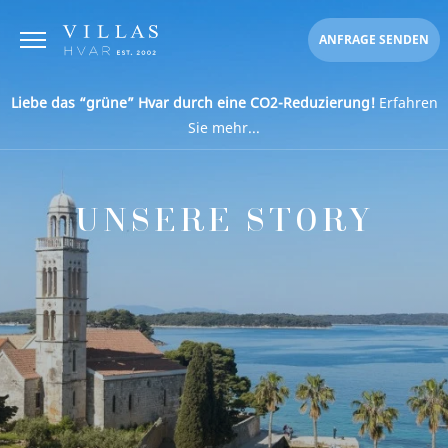
ANFRAGE SENDEN
Liebe das “grüne” Hvar durch eine CO2-Reduzierung!
Erfahren
Sie mehr...
UNSERE STORY