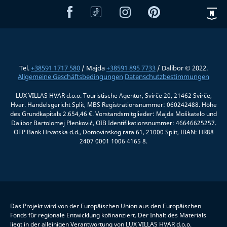
Tel.
+38591 1717 580
/ Majda
+38591 895 7733
/ Dalibor © 2022.
Allgemeine Geschäftsbedingungen
Datenschutzbestimmungen
LUX VILLAS HVAR d.o.o. Touristische Agentur, Svirče 20, 21462 Svirče,
Hvar. Handelsgericht Split, MBS Registrationsnummer: 060242488. Höhe
des Grundkapitals 2.654,46 €. Vorstandsmitglieder: Majda Moškatelo und
Dalibor Bartolomej Plenković, OIB Identifikationsnummer: 46646625257.
OTP Bank Hrvatska d.d., Domovinskog rata 61, 21000 Split, IBAN: HR88
2407 0001 1006 4165 8.
Das Projekt wird von der Europäischen Union aus den Europäischen
Fonds für regionale Entwicklung kofinanziert. Der Inhalt des Materials
liegt in der alleinigen Verantwortung von LUX VILLAS HVAR d.o.o.