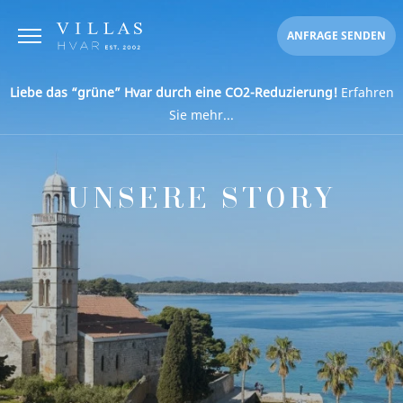
ANFRAGE SENDEN
Liebe das “grüne” Hvar durch eine CO2-Reduzierung!
Erfahren
Sie mehr...
UNSERE STORY