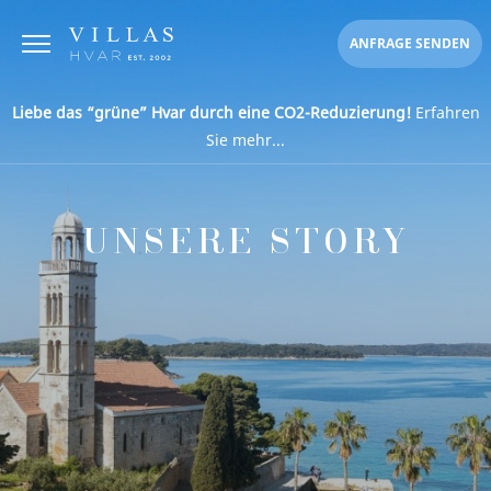
ANFRAGE SENDEN
Liebe das “grüne” Hvar durch eine CO2-Reduzierung!
Erfahren
Sie mehr...
UNSERE STORY