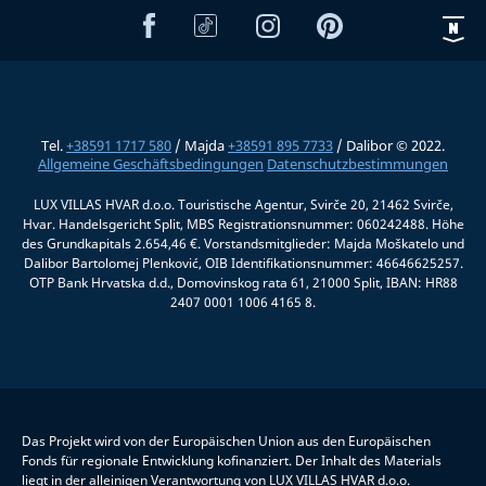
Tel.
+38591 1717 580
/ Majda
+38591 895 7733
/ Dalibor © 2022.
Allgemeine Geschäftsbedingungen
Datenschutzbestimmungen
LUX VILLAS HVAR d.o.o. Touristische Agentur, Svirče 20, 21462 Svirče,
Hvar. Handelsgericht Split, MBS Registrationsnummer: 060242488. Höhe
des Grundkapitals 2.654,46 €. Vorstandsmitglieder: Majda Moškatelo und
Dalibor Bartolomej Plenković, OIB Identifikationsnummer: 46646625257.
OTP Bank Hrvatska d.d., Domovinskog rata 61, 21000 Split, IBAN: HR88
2407 0001 1006 4165 8.
Das Projekt wird von der Europäischen Union aus den Europäischen
Fonds für regionale Entwicklung kofinanziert. Der Inhalt des Materials
liegt in der alleinigen Verantwortung von LUX VILLAS HVAR d.o.o.